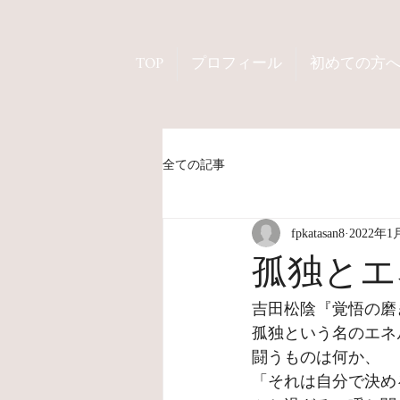
TOP
プロフィール
初めての方
全ての記事
fpkatasan8
2022年1
孤独とエ
吉田松陰『覚悟の磨
孤独という名のエネ
闘うものは何か、
「それは自分で決め